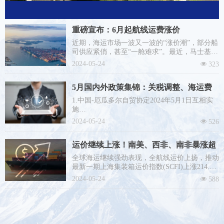
重磅宣布：6月起航线运费涨价
近期，海运市场一波又一波的“涨价潮”，部分船
司供应紧俏，甚至“一舱难求”。最近，马士基、
赫伯罗特、达飞、COSCO等船公司又纷纷发布
2024-05-24
넶
323
公告，继续宣布新一轮运价调整计划征收旺季附
加费PSS等，涉及非洲、南美、中东、北美等航
5月国内外政策集锦：关税调整、海运费
线...
涨价、跨境电商平台新规等！
1.中国-厄瓜多尔自贸协定2024年5月1日互相实
施
根据《中华人民共和国进出口关税条例》有关规
2024-05-24
넶
526
定，自2024年5月1日起，对原产于厄瓜多尔的部
分进口货物按《中华人民共和国政府和厄瓜多尔
运价继续上涨！南美、西非、南非暴涨超
共和国政府自由贸易协定》实施协定税率。
2成，美东美西再涨1成
全球海运继续强劲表现，全航线运价上扬，推动
最新一期上海集装箱运价指数(SCFI)上涨214.97
点至2520.76点，涨幅高达9.32%；连续六周上
2024-05-24
넶
588
涨，并创下了自2022年9月中旬(近20个月)以来
的最高点。具体来看，欧洲和地中海航线的运价
分别上涨了6.31％和1.07％，而美西和美东航线
的涨幅则更为显著，分别为14.39％和8.34％。
涨幅最为凶猛的是南美、南非和西非航线，运价