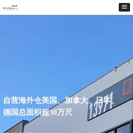
美国/加拿大/澳大利亚/日
主营纯电池类、电动车
DDU、DDP双清服务
大、日本、
类、中大件类